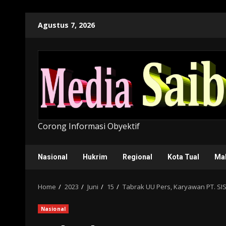
Skip
Agustus 7, 2026
to
content
Corong Informasi Obyektif
Nasional
Hukrim
Regional
Kota Tual
Ma
Home
2023
Juni
15
Tabrak UU Pers, Karyawan PT. SI
Nasional