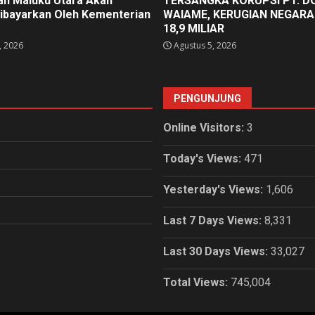
an Maluku Utara Akan
TERSANGKA KORUPSI PT. D
ibayarkan Oleh Kementerian
WAIAME, KERUGIAN NEGARA
18,9 MILIAR
, 2026
Agustus 5, 2026
PENGUNJUNG
Online Visitors:
3
Today's Views:
471
Yesterday's Views:
1,606
Last 7 Days Views:
8,331
Last 30 Days Views:
33,027
Total Views:
745,004