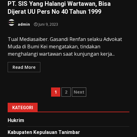
PT. SIS Yang Halangi Wartawan, Bisa
Dijerat UU Pers No 40 Tahun 1999
admin
Juni 9, 2023
Tual Mediasaiber. Gasandi Renfan selaku Advokat
Muda di Bumi Kei mengatakan, tindakan
menghalangi wartawan saat kunjungan kerja...
Read More
Paginasi
1
2
Next
pos
KATEGORI
Hukrim
Kabupaten Kepulauan Tanimbar