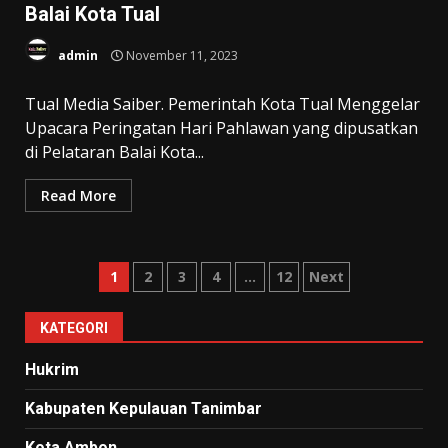
Balai Kota Tual
admin
November 11, 2023
Tual Media Saiber. Pemerintah Kota Tual Menggelar
Upacara Peringatan Hari Pahlawan yang dipusatkan
di Pelataran Balai Kota...
Read More
Paginasi
1
2
3
4
…
12
Next
pos
KATEGORI
Hukrim
Kabupaten Kepulauan Tanimbar
Kota Ambon