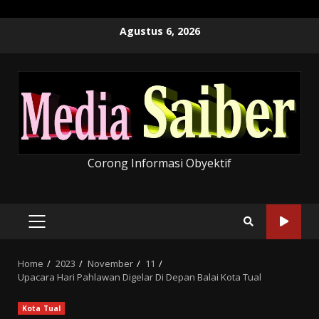
Skip
Agustus 6, 2026
to
content
Corong Informasi Obyektif
PRIMARY
MENU
Home
2023
November
11
Upacara Hari Pahlawan Digelar Di Depan Balai Kota Tual
Kota Tual