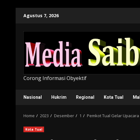
Skip
Agustus 7, 2026
to
content
Corong Informasi Obyektif
Nasional
Hukrim
Regional
Kota Tual
Ma
Home
2023
Desember
1
Pemkot Tual Gelar Upacara 
Kota Tual