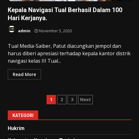
Kepala Navigasi Tual Berhasil Dalam 100
Hari Kerjanya.
admin
November 5, 2020
Tual Media-Saiber, Patut diacungkan jempol dan
harus diberi apresiasi terhadap kepala kantor distrik
navigasi kelas III Tual...
Read More
Paginasi
1
2
3
Next
pos
KATEGORI
Hukrim