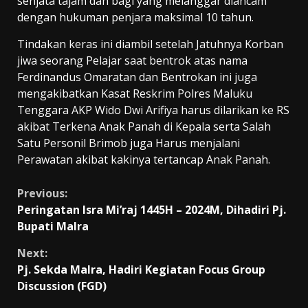
senjata tajam dan bagi yang melanggar diancam
dengan hukuman penjara maksimal 10 tahun.
Tindakan keras ini diambil setelah Jatuhnya Korban
jiwa seorang Pelajar saat bentrok atas nama
Ferdinandus Omaratan dan Bentrokan ini juga
mengakibatkan Kasat Reskrim Polres Maluku
Tenggara AKP Wido Dwi Arifiya harus dilarikan ke RS
akibat Terkena Anak Panah di Kepala serta Salah
Satu Personil Brimob juga Harus menjalani
Perawatan akibat kakinya tertancap Anak Panah.
Continue
Previous:
Peringatan Isra Mi’raj 1445H – 2024M, Dihadiri Pj.
Reading
Bupati Malra
Next:
Pj. Sekda Malra, Hadiri Kegiatan Focus Group
Discussion (FGD)