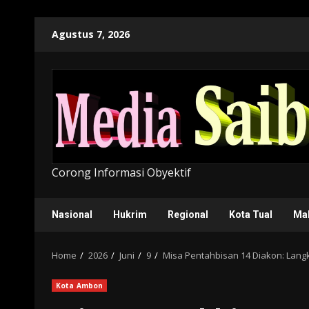
Skip
Agustus 7, 2026
to
content
Corong Informasi Obyektif
Nasional
Hukrim
Regional
Kota Tual
Ma
Home
2026
Juni
9
Misa Pentahbisan 14 Diakon: Lan
Kota Ambon