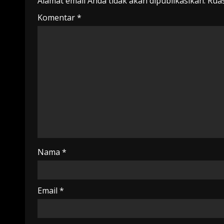
Alamat email Anda tidak akan dipublikasikan.
Ruas
Komentar
*
Nama
*
Email
*