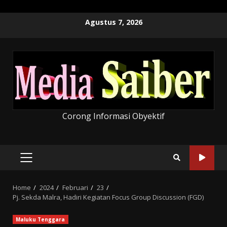
Skip
Agustus 7, 2026
to
content
Corong Informasi Obyektif
PRIMARY
MENU
Home
2024
Februari
23
Pj. Sekda Malra, Hadiri Kegiatan Focus Group Discussion (FGD)
Maluku Tenggara