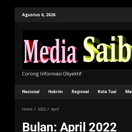
Skip
Agustus 6, 2026
to
content
Corong Informasi Obyektif
Nasional
Hukrim
Regional
Kota Tual
Ma
Home
2022
April
Bulan:
April 2022