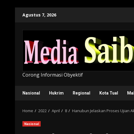
Skip
Agustus 7, 2026
to
content
Corong Informasi Obyektif
Nasional
Hukrim
Regional
Kota Tual
Ma
Home
2022
April
8
Hanubun Jelaskan Proses Ujian Ak
Nasional