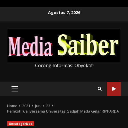
Skip
Agustus 7, 2026
to
content
Corong Informasi Obyektif
PRIMARY
MENU
Home
2021
Juni
23
Pemkot Tual Bersama Universitas Gadjah Mada Gelar RIPPARDA
Uncategorized