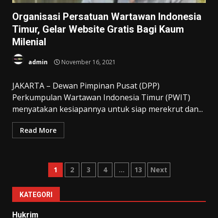
Organisasi Persatuan Wartawan Indonesia
Timur, Gelar Website Gratis Bagi Kaum
Milenial
admin
November 16, 2021
JAKARTA – Dewan Pimpinan Pusat (DPP)
Perkumpulan Wartawan Indonesia Timur (PWIT)
menyatakan kesiapannya untuk siap merekrut dan...
Read More
Paginasi
1
2
3
4
…
13
Next
pos
KATEGORI
Hukrim