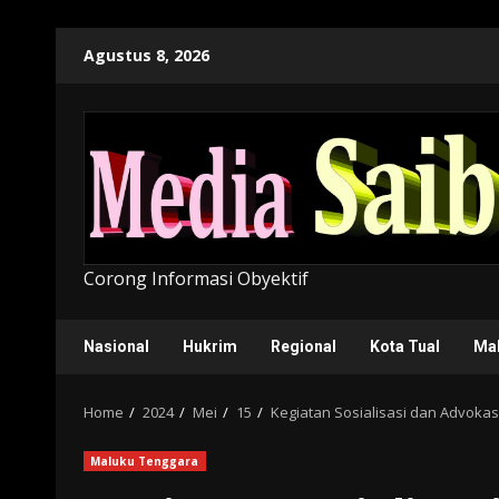
Skip
Agustus 8, 2026
to
content
Corong Informasi Obyektif
Nasional
Hukrim
Regional
Kota Tual
Ma
Home
2024
Mei
15
Kegiatan Sosialisasi dan Advokas
Maluku Tenggara