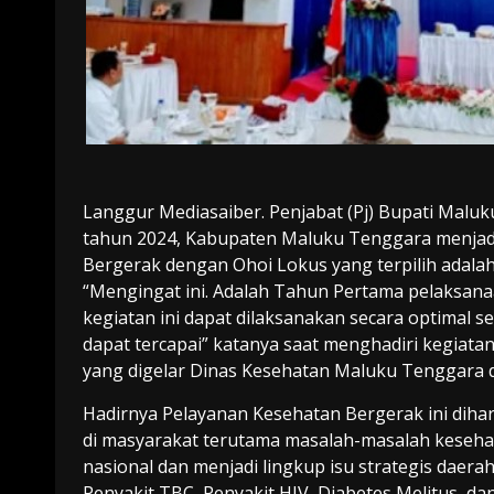
Langgur Mediasaiber. Penjabat (Pj) Bupati Malu
tahun 2024, Kabupaten Maluku Tenggara menjadi
Bergerak dengan Ohoi Lokus yang terpilih adala
“Mengingat ini. Adalah Tahun Pertama pelaksan
kegiatan ini dapat dilaksanakan secara optimal
dapat tercapai” katanya saat menghadiri kegiata
yang digelar Dinas Kesehatan Maluku Tenggara di
Hadirnya Pelayanan Kesehatan Bergerak ini dih
di masyarakat terutama masalah-masalah kesehat
nasional dan menjadi lingkup isu strategis daerah
Penyakit TBC, Penyakit HIV, Diabetes Melitus, 