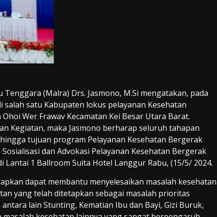
ku Tenggara (Malra) Drs. Jasmono, M.Si mengatakan, pada
 salah satu Kabupaten lokus pelayanan Kesehatan
h Ohoi Wer Frawav Kecamatan Kei Besar Utara Barat.
aan Kegiatan, maka Jasmono berharap seluruh tahapan
 sehingga tujuan program Pelayanan Kesehatan Bergerak
n Sosialisasi dan Advokasi Pelayanan Kesehatan Bergerak
 Lantai 1 Ballroom Suita Hotel Langgur Rabu, (15/5/ 2024.
arapkan dapat membantu menyelesaikan masalah kesehatan
an yang telah ditetapkan sebagai masalah prioritas
 antara lain Stunting, Kematian Ibu dan Bayi, Gizi Buruk,
dan masalah kesehatan lainnya yang sangat berpengaruh