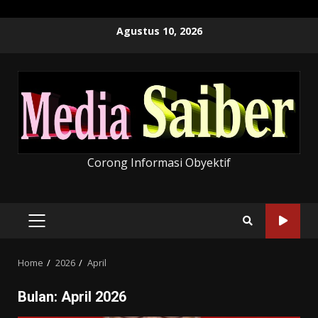
Skip
Agustus 10, 2026
to
content
Corong Informasi Obyektif
PRIMARY
MENU
Home
2026
April
Bulan:
April 2026