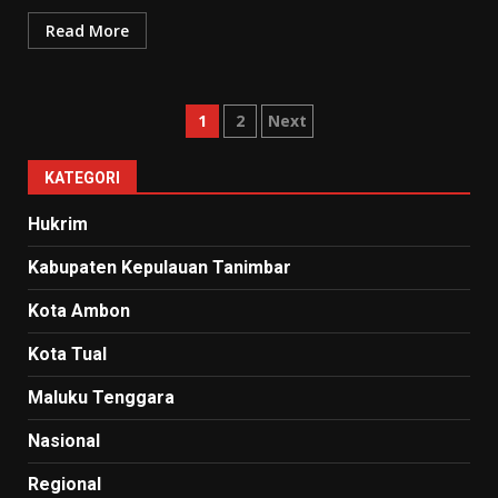
Read More
Paginasi
1
2
Next
pos
KATEGORI
Hukrim
Kabupaten Kepulauan Tanimbar
Kota Ambon
Kota Tual
Maluku Tenggara
Nasional
Regional