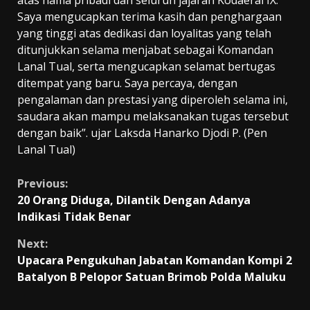
atas nama pribadi dan seluruh jajaran Kodaeral IX.
Saya mengucapkan terima kasih dan penghargaan
yang tinggi atas dedikasi dan loyalitas yang telah
ditunjukkan selama menjabat sebagai Komandan
Lanal Tual, serta mengucapkan selamat bertugas
ditempat yang baru. Saya percaya, dengan
pengalaman dan prestasi yang diperoleh selama ini,
saudara akan mampu melaksanakan tugas tersebut
dengan baik”. ujar Laksda Hanarko Djodi P. (Pen
Lanal Tual)
Continue
Previous:
20 Orang Diduga, Dilantik Dengan Adanya
Reading
Indikasi Tidak Benar
Next:
Upacara Pengukuhan Jabatan Komandan Kompi 2
Batalyon B Pelopor Satuan Brimob Polda Maluku