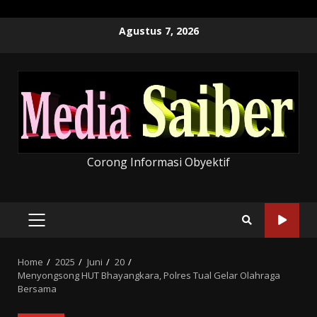
Skip
Agustus 7, 2026
to
content
Corong Informasi Obyektif
PRIMARY
MENU
Home
2025
Juni
20
Menyongsong HUT Bhayangkara, Polres Tual Gelar Olahraga
Bersama