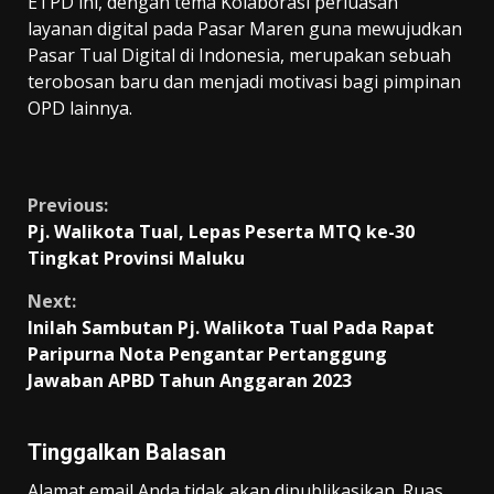
ETPD ini, dengan tema Kolaborasi perluasan
layanan digital pada Pasar Maren guna mewujudkan
Pasar Tual Digital di Indonesia, merupakan sebuah
terobosan baru dan menjadi motivasi bagi pimpinan
OPD lainnya.
Continue
Previous:
Pj. Walikota Tual, Lepas Peserta MTQ ke-30
Reading
Tingkat Provinsi Maluku
Next:
Inilah Sambutan Pj. Walikota Tual Pada Rapat
Paripurna Nota Pengantar Pertanggung
Jawaban APBD Tahun Anggaran 2023
Tinggalkan Balasan
Alamat email Anda tidak akan dipublikasikan.
Ruas