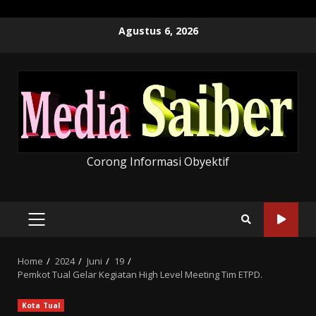
Skip
Agustus 6, 2026
to
content
Corong Informasi Obyektif
PRIMARY
MENU
Home
2024
Juni
19
Pemkot Tual Gelar Kegiatan High Level Meeting Tim ETPD.
Kota Tual