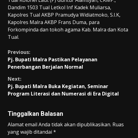
Tual Kolonel Laut (P) Guntur Alamsyah, CRMP.,
Dandim 1503 Tual Letkol Inf Kadek Muliarsa,
Kapolres Tual AKBP Pramudya Widiatmoko, S.I.K,
Kapolres Malra AKBP Frans Duma, para
Forkompinda dan tokoh agama Kab. Malra dan Kota
Tual.
Continue
Previous:
Pj. Bupati Malra Pastikan Pelayanan
Reading
Penerbangan Berjalan Normal
Next:
Pj. Bupati Malra Buka Kegiatan, Seminar
Program Literasi dan Numerasi di Era Digital
Tinggalkan Balasan
Alamat email Anda tidak akan dipublikasikan.
Ruas
yang wajib ditandai
*