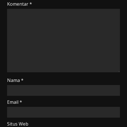
Komentar
*
Nama
*
Email
*
Situs Web