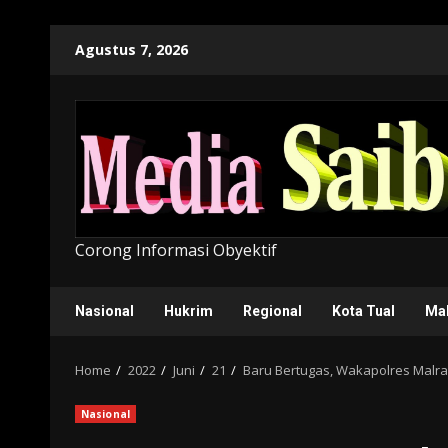
Skip
Agustus 7, 2026
to
content
Corong Informasi Obyektif
Nasional
Hukrim
Regional
Kota Tual
Ma
Home
2022
Juni
21
Baru Bertugas, Wakapolres Malr
Nasional