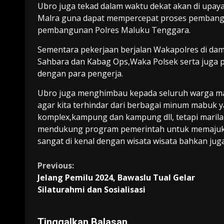
Ubro juga tekad dalam waktu dekat akan di upa
Malra guna dapat mempercepat proses pembangu
pembangunan Polres Maluku Tenggara.
Sementara pekerjaan berjalan Wakapolres di dam
Sahbara dan Kabag Ops,Waka Polsek serta juga pe
dengan para pengerja.
Ubro juga menghimbau kepada seluruh warga mas
agar kita terhindar dari berbagai minum mabuk 
komplex,kampung dan kampung dll, tetapi maril
mendukung program pemerintah untuk memajukan
sangat di kenal dengan wisata wisata bahkan juga
Continue
Previous:
Jelang Pemilu 2024, Bawaslu Tual Gelar
Reading
Silaturahmi dan Sosialisasi
Tinggalkan Balasan