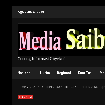
Skip
Agustus 8, 2026
to
content
Corong Informasi Obyektif
Nasional
Hukrim
Regional
Kota Tual
Ma
Home
2021
Oktober
30
Sirfefa: Konferensi Adat Pa
Kota Tual