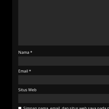
Nama
*
Email
*
Situs Web
Simpan nama, email, dan situs web saya pada 