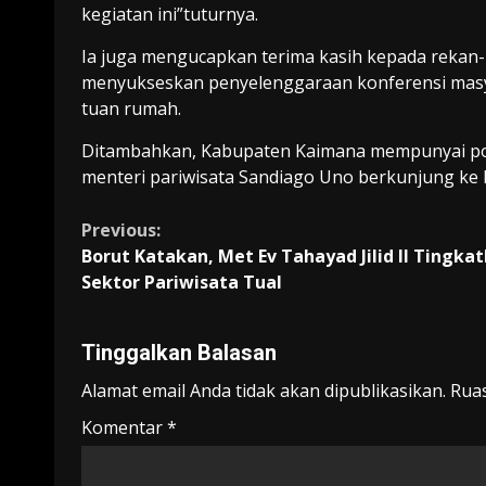
kegiatan ini”tuturnya.
Ia juga mengucapkan terima kasih kepada rekan-
menyukseskan penyelenggaraan konferensi masya
tuan rumah.
Ditambahkan, Kabupaten Kaimana mempunyai pote
menteri pariwisata Sandiago Uno berkunjung ke K
Continue
Previous:
Borut Katakan, Met Ev Tahayad Jilid II Tingka
Reading
Sektor Pariwisata Tual
Tinggalkan Balasan
Alamat email Anda tidak akan dipublikasikan.
Ruas
Komentar
*