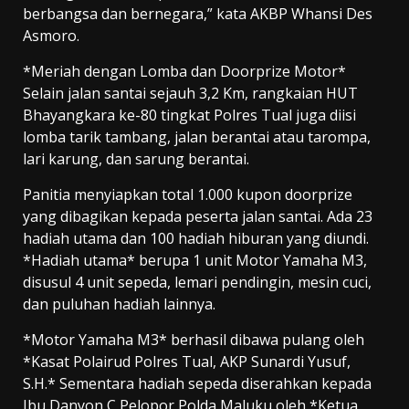
berbangsa dan bernegara,” kata AKBP Whansi Des
Asmoro.
*Meriah dengan Lomba dan Doorprize Motor*
Selain jalan santai sejauh 3,2 Km, rangkaian HUT
Bhayangkara ke-80 tingkat Polres Tual juga diisi
lomba tarik tambang, jalan berantai atau tarompa,
lari karung, dan sarung berantai.
Panitia menyiapkan total 1.000 kupon doorprize
yang dibagikan kepada peserta jalan santai. Ada 23
hadiah utama dan 100 hadiah hiburan yang diundi.
*Hadiah utama* berupa 1 unit Motor Yamaha M3,
disusul 4 unit sepeda, lemari pendingin, mesin cuci,
dan puluhan hadiah lainnya.
*Motor Yamaha M3* berhasil dibawa pulang oleh
*Kasat Polairud Polres Tual, AKP Sunardi Yusuf,
S.H.* Sementara hadiah sepeda diserahkan kepada
Ibu Danyon C Pelopor Polda Maluku oleh *Ketua