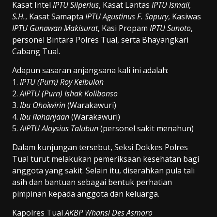
Kasat Intel
IPTU Silperius
, Kasat Lantas
IPTU Ismail,
S.H.
, Kasat Samapta
IPTU Agustinus F. Sapury
, Kasiwas
IPTU Gunawan Makisurat
, Kasi Propam
IPTU Sunoto
,
personel Bintara Polres Tual, serta Bhayangkari
Cabang Tual.
Adapun sasaran anjangsana kali ini adalah:
1.
IPTU (Purn) Roy Kelbulan
2.
AIPTU (Purn) Ishak Kolibonso
3.
Ibu Ohoiwirin
(Warakawuri)
4.
Ibu Rahanjaan
(Warakawuri)
5.
AIPTU Aloysius Talubun
(personel sakit menahun)
Dalam kunjungan tersebut, Seksi Dokkes Polres
Tual turut melakukan pemeriksaan kesehatan bagi
anggota yang sakit. Selain itu, diserahkan pula tali
asih dan bantuan sebagai bentuk perhatian
pimpinan kepada anggota dan keluarga.
Kapolres Tual
AKBP Whansi Des Asmoro