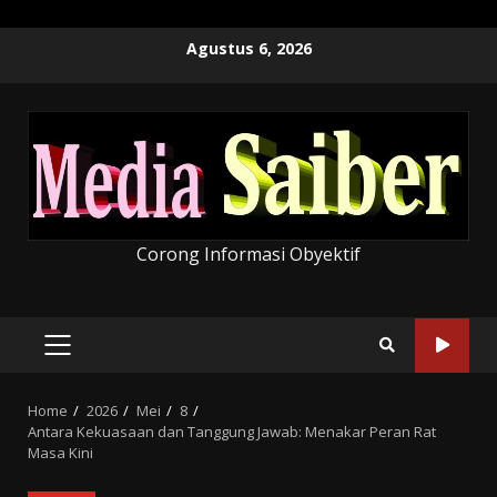
Skip
Agustus 6, 2026
to
content
Corong Informasi Obyektif
PRIMARY
MENU
Home
2026
Mei
8
Antara Kekuasaan dan Tanggung Jawab: Menakar Peran Rat
Masa Kini