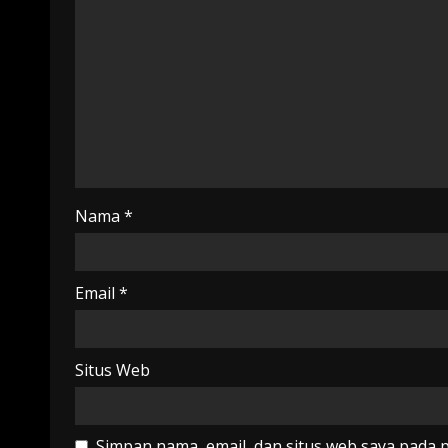
Nama
*
Email
*
Situs Web
Simpan nama, email, dan situs web saya pada 