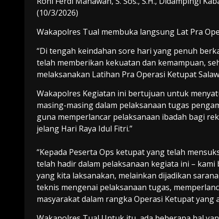
Roni Ferdi Manawan, S. Sos., S.H., Didampingi Kab
(10/3/2026)
Wakapolres Tual membuka langsung Lat Pra Oper
“Di tengah keindahan sore hari yang penuh berka
telah memberikan kekuatan dan kemampuan, sehin
melaksanakan Latihan Pra Operasi Ketupat Sala
Wakapolres Kegiatan ini bertujuan untuk menyat
masing-masing dalam pelaksanaan tugas pengama
guna memperlancar pelaksanaan ibadah bagi rek
jelang Hari Raya Idul Fitri.”
“Kepada Peserta Ops ketupat yang telah mensuks
telah hadir dalam pelaksanaan kegiata ini – kami
yang kita laksanakan, melainkan dijadikan sara
teknis mengenai pelaksanaan tugas, memperlanc
masyarakat dalam rangka Operasi Ketupat yang 
Wakapolres Tual Untuk itu, ada beberapa hal ya