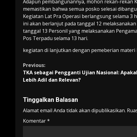
Adapun pembangunannya, mohon rekan-rekan Ka
memastikan bahwa semua posko selesai dibangun
Kegiatan Lat Pra Operasi berlangsung selama 3 har
ini akan berlanjut pada tanggal 12 melaksanaka
tanggal 13 Personil yang melaksanakan Pengama
Pos Terpadu selama 13 hari.
kegiatan di lanjutkan dengan pemeberian materi 
Continue
Previous:
TKA sebagai Pengganti Ujian Nasional: Apaka
Reading
Lebih Adil dan Relevan?
Tinggalkan Balasan
Alamat email Anda tidak akan dipublikasikan.
Ruas
Komentar
*