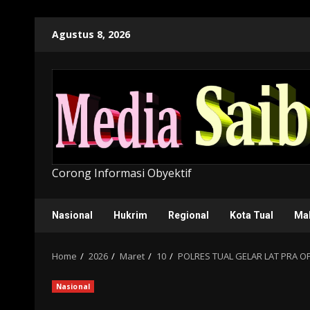
Skip
Agustus 8, 2026
to
content
Corong Informasi Obyektif
Nasional
Hukrim
Regional
Kota Tual
Ma
Home
2026
Maret
10
POLRES TUAL GELAR LAT PRA O
Nasional