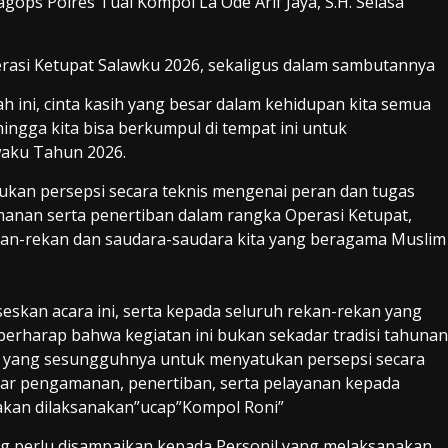
agops Polres Tual Kompol La Ode Arif Jaya, S.H. Selasa
asi Ketupat Salawku 2026, sekaligus dalam sambutannya
h ini, cinta kasih yang besar dalam kehidupan kita semua
gga kita bisa berkumpul di tempat ini untuk
waku Tahun 2026.
ukan persepsi secara teknis mengenai peran dan tugas
nan serta penertiban dalam rangka Operasi Ketupat,
an-rekan dan saudara-saudara kita yang beragama Muslim
eskan acara ini, serta kepada seluruh rekan-rekan yang
 berharap bahwa kegiatan ini bukan sekadar tradisi tahunan
na yang sesungguhnya untuk menyatukan persepsi secara
ar pengamanan, penertiban, serta pelayanan kepada
akan dilaksanakan”ucap”Kompol Roni”
ng perlu disampaikan kepada Personil yang melaksanakan