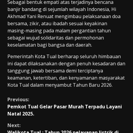
Sebagai bentuk empati atas terjadinya bencana
banjir bandang di sejumlah wilayah Indonesia, Hi
Akhmad Yani Renuat mengimbau pelaksanaan doa
bersama, zikir, atau ibadah sesuai keyakinan
masing-masing pada malam pergantian tahun
sebagai wujud solidaritas dan permohonan
keselamatan bagi bangsa dan daerah.
Pemerintah Kota Tual berharap seluruh himbauan
ini dapat dilaksanakan dengan penuh kesadaran dan
tanggung jawab bersama demi terciptanya
keamanan, ketertiban, dan kenyamanan masyarakat
Kota Tual dalam menyambut Tahun Baru 2026.
Continue
Previous:
Pemkot Tual Gelar Pasar Murah Terpadu Layani
Reading
Natal 2025.
Next:
Walikota Tual : Tahun 2026 pelayanan listrik di