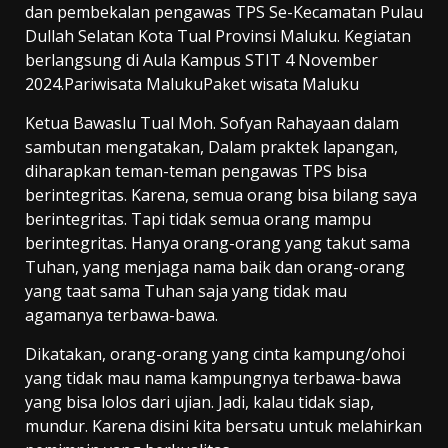
dan pembekalan pengawas TPS Se-Kecamatan Pulau
Dullah Selatan Kota Tual Provinsi Maluku. Kegiatan
berlangsung di Aula Kampus STIT 4 November
2024.Pariwisata MalukuPaket wisata Maluku
Ketua Bawaslu Tual Moh. Sofyan Rahayaan dalam
sambutan mengatakan, Dalam praktek lapangan,
diharapkan teman-teman pengawas TPS bisa
berintegritas. Karena, semua orang bisa bilang saya
berintegritas. Tapi tidak semua orang mampu
berintegritas. Hanya orang-orang yang takut sama
Tuhan, yang menjaga nama baik dan orang-orang
yang taat sama Tuhan saja yang tidak mau
agamanya terbawa-bawa.
Dikatakan, orang-orang yang cinta kampung/ohoi
yang tidak mau nama kampungnya terbawa-bawa
yang bisa lolos dari ujian. Jadi, kalau tidak siap,
mundur. Karena disini kita bersatu untuk melahirkan