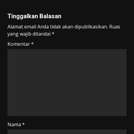
Tinggalkan Balasan
Alamat email Anda tidak akan dipublikasikan.
Ruas
yang wajib ditandai
*
Komentar
*
Nama
*