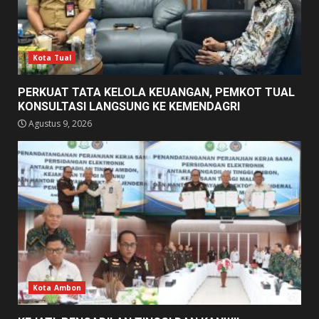
Kota Tual
PERKUAT TATA KELOLA KEUANGAN, PEMKOT TUAL
KONSULTASI LANGSUNG KE KEMENDAGRI
Agustus 9, 2026
Kota Ambon