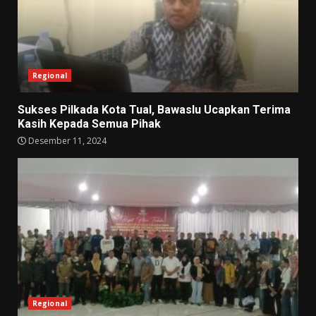
Regional
Sukses Pilkada Kota Tual, Bawaslu Ucapkan Terima
Kasih Kepada Semua Pihak
Desember 11, 2024
Regional