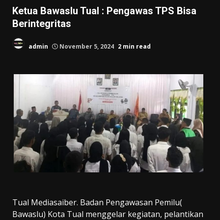
Ketua Bawaslu Tual : Pengawas TPS Bisa
Berintegritas
admin
November 5, 2024
2 min read
Tual Mediasaiber. Badan Pengawasan Pemilu(
Bawaslu) Kota Tual menggelar kegiatan, pelantikan