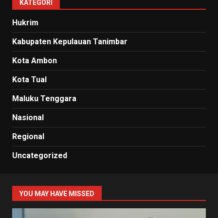
KATEGORI
Hukrim
Kabupaten Kepulauan Tanimbar
Kota Ambon
Kota Tual
Maluku Tenggara
Nasional
Regional
Uncategorized
YOU MAY HAVE MISSED