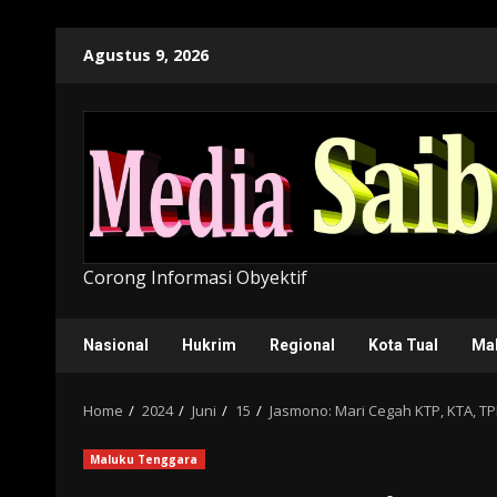
Skip
Agustus 9, 2026
to
content
Corong Informasi Obyektif
Nasional
Hukrim
Regional
Kota Tual
Ma
Home
2024
Juni
15
Jasmono: Mari Cegah KTP, KTA, 
Maluku Tenggara