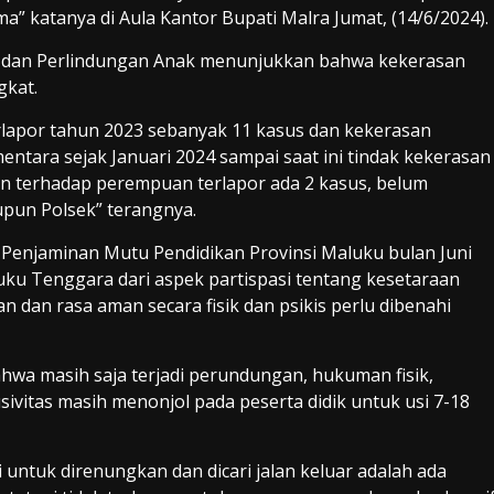
ma” katanya di Aula Kantor Bupati Malra Jumat, (14/6/2024).
 dan Perlindungan Anak menunjukkan bahwa kekerasan
gkat.
rlapor tahun 2023 sebanyak 11 kasus dan kekerasan
ntara sejak Januari 2024 sampai saat ini tindak kekerasan
an terhadap perempuan terlapor ada 2 kasus, belum
upun Polsek” terangnya.
ai Penjaminan Mutu Pendidikan Provinsi Maluku bulan Juni
u Tenggara dari aspek partispasi tentang kesetaraan
 dan rasa aman secara fisik dan psikis perlu dibenahi
hwa masih saja terjadi perundungan, hukuman fisik,
sivitas masih menonjol pada peserta didik untuk usi 7-18
i untuk direnungkan dan dicari jalan keluar adalah ada