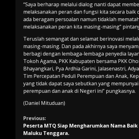
“Saya berharap melalui dialog nanti dapat memb
melaksanakan peran dan fungsi kita secara bai
ada beragam persoalan namun tidaklah mematahk
melaksanakan peran kita masing-masing” pintany
Teruslah semangat dan selamat berinovasi melalu
masing-masing. Dan pada akhirnya saya menyamp
berbagi dengan lembaga-lembaga penyedia laya
Tokoh Agama, PKK Kabupaten bersama PKK Ohoi-O
Bhayangkari, Pya Ardhia Garini, Jalasenastri, Ad
Tim Percepatan Peduli Perempuan dan Anak, Ke
yang tidak dapat saya sebutkan yang mempunyai
perempuan dan anak di Negeri ini” pungkasnya.
(Daniel Mituduan)
Continue
Previous:
Peserta MTQ Siap Mengharumkan Nama Baik
Reading
Maluku Tenggara.