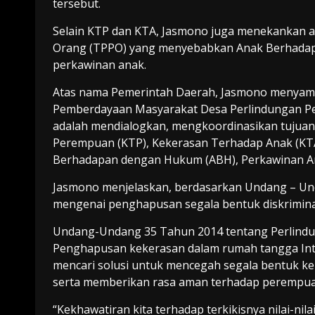
tersebut.
Selain KTP dan KTA, Jasmono juga menekankan 
Orang (TPPO) yang menyebabkan Anak Berhada
perkawinan anak.
Atas nama Pemerintah Daerah, Jasmono menyamb
Pemberdayaan Masyarakat Desa Perlindungan P
adalah mendialogkan, mengkoordinasikan tujua
Perempuan (KTP), Kekerasan Terhadap Anak (KTA
Berhadapan dengan Hukum (ABH), Perkawinan A
Jasmono menjelaskan, berdasarkan Undang – U
mengenai penghapusan segala bentuk diskrimina
Undang-Undang 35 Tahun 2014 tentang Perlind
Penghapusan kekerasan dalam rumah tangga Intisa
mencari solusi untuk mencegah segala bentuk k
serta memberikan rasa aman terhadap perempuan d
“Kekhawatiran kita terhadap terkikisnya nilai-nila