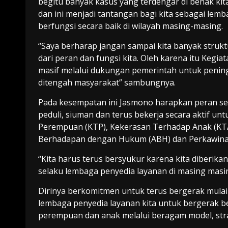
begitu banyak kasus yang terdengar di benak kit
dan ini menjadi tantangan bagi kita sebagai lem
berfungsi secara baik di wilayah masing-masing.
“Saya berharap jangan sampai kita banyak strukt
dari peran dan fungsi kita. Oleh karena itu Kegi
masif melalui dukungan pemerintah untuk penin
ditengah masyarakat” sambungnya.
Pada kesempatan ini Jasmono harapkan peran ser
peduli, siuman dan terus bekerja secara aktif 
Perempuan (KTP), Kekerasan Terhadap Anak (KTA
Berhadapan dengan Hukum (ABH) dan Perkawina
“Kita harus terus bersyukur karena kita diberi
selaku lembaga penyedia layanan di masing masi
Dirinya berkomitmen untuk terus bergerak mulai
lembaga penyedia layanan kita untuk bergerak
perempuan dan anak melalui beragam model, stra